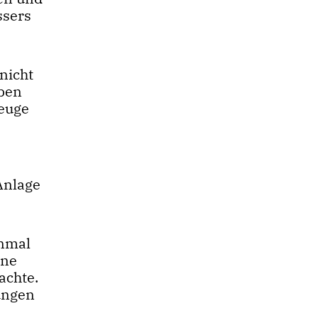
ssers
nicht
eben
zeuge
Anlage
inmal
äne
achte.
rungen