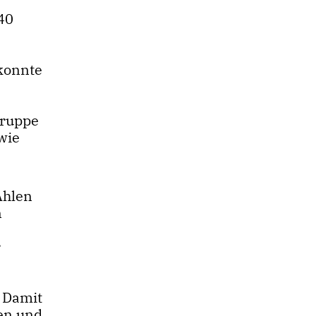
40
 konnte
gruppe
wie
Ahlen
n
r
 Damit
en und