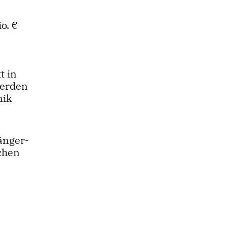
Mio.
t in
werden
nik
änger-
chen