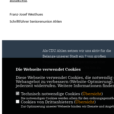
Bild&Text
Franz-Josef Westhues
Schriftführer Seniorenunion Ahlen
Als CDU Ahlen setzen wir uns aktiv für die
Belange unserer Stadt ein ? von großen
Projekten wie dem Bürgercampus über
Wirtschaftsansiedlungen bis hin zu
Die Webseite verwendet Cookies
Infrastruktur und Stadtentwicklung.
Diese Webseite verwendet Cookies, die notwendig s
Webangebot zu verbessern (Website-Optmierung). F
jederzeit widerrufen. Weitere Informationen finde
Technisch notwendige Cookies (
Übersicht
)
IMPRESSUM
DATENSCHUTZ
Die notwendigen Cookies werden allein für den ordnungsgemäße
Cookies von Drittanbietern (
Übersicht
)
KONTAKT
Zur Optimierung unserer Webseite binden wir Dienste und Angebo