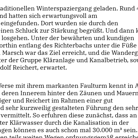
raditionellen Winterspaziergang geladen. Rund 
nd hatten sich erwartungsvoll am
eingefunden. Dort wurden sie durch den
einen Schluck zur Stärkung begrüßt. Und dann
e losgehen. Unter der bewährten und kundigen
rthin entlang des Richterbachs unter die Füße
Marsch war das Ziel erreicht, und die Wander
er der Gruppe Kläranlage und Kanalbetrieb, so
olf Reichert, erwartet.
 Werse mit ihrem markanten Faulturm kennt in 
 in deren Innerem hinter den Zäunen und Mauer
ger und Reichert im Rahmen einer gut
d sehr kurzweilig gestalteten Führung den seh
ermittelt. So erfuhren diese zunächst, dass an
er Klärwasser durch die Kanalisation in der
gen können es auch schon mal 30.000 m³ sein.
ren teils weiten Wegen ordnungsgemäß erreich