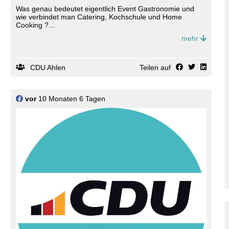
Was genau bedeutet eigentlich Event Gastronomie und
wie verbindet man Catering, Kochschule und Home
Cooking ?
mehr
Gastronom Rainer Kaczmarek vom Cook & Chill
informierte und stellte sein Können auf Wunsch direkt
unter Beweis.
CDU Ahlen
Teilen auf
Ein sehr spannender Austausch, denn die Vielfältigkeit und
das große Angebot, sowie der Charme von Qualität und
Atmosphäre überzeugten und beeindruckten die Mitglieder
der Ortsunion zugleich.
vor
10 Monaten 6 Tagen