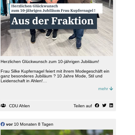
Herzlichen Glückwunsch zum 10-jährigen Jubiläum!
Frau Silke Kupfernagel feiert mit ihrem Modegeschäft ein
ganz besonderes Jubiläum ? 10 Jahre Mode, Stil und
Leidenschaft in Ahlen!
mehr
Im Namen der CDU Ahlen gratulierten Ralf Marciniak und
der frischgewählte Bürgermeister Matthias Harman
herzlich zu diesem schönen Anlass. Sie würdigten Silke
Kupfernagels Engagement, ihre Verbundenheit zur Stadt
CDU Ahlen
Teilen auf
und ihr großes Herz, mit dem sie nicht nur ihre Kundinnen
und Kunden begeistert, sondern auch immer wieder die
CDU vor Ort unterstützt hat ? ob mit einer Tasse Kaffee
und leckeren Keksen am Wahlkampfstand oder mit
vor
10 Monaten 8 Tagen
tatkräftiger Hilfe wie einem bereitgestellten Tisch, etc..