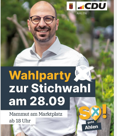
👉
https://cdu-ahlen.de
#cduahlen
#
cduwarendorf
#
ahlen
#
cdu
#800jahreahlen #
ehrenamt
#
seniorenunion
#
cdusenioren
#
cdumuensterland
#
cdunrw
#
ahlen
#
jungeunionahlen