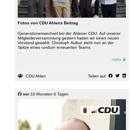
Fotos von CDU Ahlens Beitrag
Generationenwechsel bei der Ahlener CDU: Auf unserer
Mitgliederversammlung gestern haben wir einen neuen
Vorstand gewählt. Christoph Aulbur steht nun an der
Spitze eines rundum erneuerten Teams.
Wir bedanken uns trotz starker Hitze bei über 80
mehr
Mitgliedern für ihr Erscheinen und das Vertrauen sowie
Markus Höner für die Wahlleitung. Die ausgeschiedenen
Vorstandsmitglieder rund um unseren bisherigen
Vorsitzenden Peter Lehmann werden im Rahmen unseres
CDU Ahlen
Teilen auf
traditionellen Ferienbieres am 26. August geehrt.
vor
10 Monaten 6 Tagen