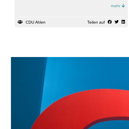
Sie/Ihr haben mir Ihr Vertrauen geschenkt ? und mir damit
mehr
die Chance gegeben, unsere gemeinsame Heimatstadt
Ahlen in eine gute Zukunft zu führen.
Dieses Vertrauen ist für mich ein Geschenk, aber auch ein
CDU Ahlen
Teilen auf
Auftrag.
Ich verspreche:
Ich werde mit ganzem Herzen, mit voller Kraft und mit
offenem Ohr für alle Menschen in unserer Stadt arbeiten.
(MH)
Für Sie.Für Dich.Für Ahlen.