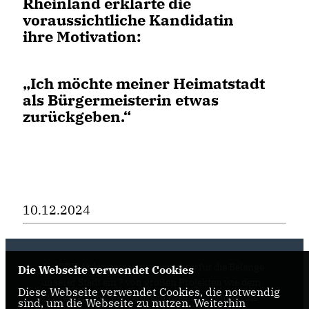
Rheinland erklärte die
voraussichtliche Kandidatin
ihre Motivation:
Ich möchte meiner Heimatstadt
als Bürgermeisterin etwas
zurückgeben.“
10.12.2024
Als CDU Ahlen setzen wir uns aktiv für die Belange
Die Webseite verwendet Cookies
unserer Stadt ein ? von großen Projekten wie dem
Diese Webseite verwendet Cookies, die notwendig
Bürgercampus über Wirtschaftsansiedlungen bis
sind, um die Webseite zu nutzen. Weiterhin