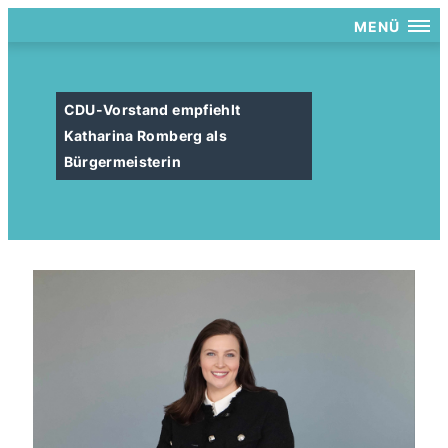
MENÜ
CDU-Vorstand empfiehlt
Katharina Romberg als
Bürgermeisterin