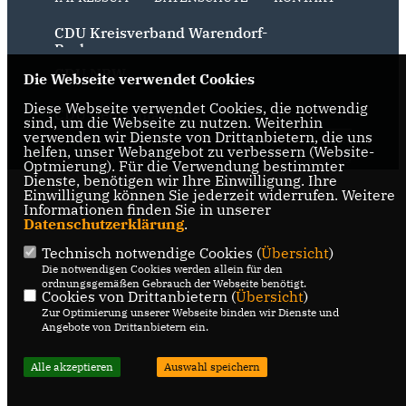
CDU Kreisverband Warendorf-
Beckum
CDU NRW
Die Webseite verwendet Cookies
Diese Webseite verwendet Cookies, die notwendig
CDU Deutschlands
sind, um die Webseite zu nutzen. Weiterhin
verwenden wir Dienste von Drittanbietern, die uns
@2026 CDU Ahlen
Realisation: Sharkness Media
helfen, unser Webangebot zu verbessern (Website-
Alle Rechte vorbehalten.
GmbH & Co. KG
Optmierung). Für die Verwendung bestimmter
Dienste, benötigen wir Ihre Einwilligung. Ihre
Einwilligung können Sie jederzeit widerrufen. Weitere
Informationen finden Sie in unserer
Datenschutzerklärung
.
Technisch notwendige Cookies (
Übersicht
)
Die notwendigen Cookies werden allein für den
ordnungsgemäßen Gebrauch der Webseite benötigt.
Cookies von Drittanbietern (
Übersicht
)
Zur Optimierung unserer Webseite binden wir Dienste und
Angebote von Drittanbietern ein.
Alle akzeptieren
Auswahl speichern