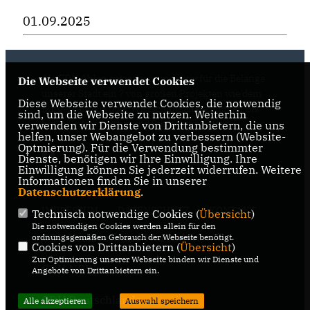
01.09.2025
Als CDU Ahlen setzen wir uns aktiv für die Belange
Die Webseite verwendet Cookies
unserer Stadt ein ? von großen Projekten wie dem
Diese Webseite verwendet Cookies, die notwendig
Bürgercampus über Wirtschaftsansiedlungen bis
sind, um die Webseite zu nutzen. Weiterhin
hin zu Infrastruktur und Stadtentwicklung.
verwenden wir Dienste von Drittanbietern, die uns
helfen, unser Webangebot zu verbessern (Website-
Optmierung). Für die Verwendung bestimmter
Dienste, benötigen wir Ihre Einwilligung. Ihre
Einwilligung können Sie jederzeit widerrufen. Weitere
Informationen finden Sie in unserer
Datenschutzerklärung
.
IMPRESSUM
DATENSCHUTZ
KONTAKT
Technisch notwendige Cookies (
Übersicht
)
Die notwendigen Cookies werden allein für den
CDU Kreisverband Warendorf-
ordnungsgemäßen Gebrauch der Webseite benötigt.
Cookies von Drittanbietern (
Übersicht
)
Beckum
Zur Optimierung unserer Webseite binden wir Dienste und
CDU NRW
Angebote von Drittanbietern ein.
CDU Deutschlands
Alle akzeptieren
Auswahl speichern