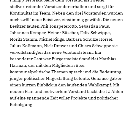
Philipp Terbrack bleibt dem Vorstand als zweiter
stellvertretender Vorsitzender erhalten und sorgt für
Kontinuität im Team. Neben den drei Vorständen wurden
auch zwölf neue Beisitzer, einstimmig gewählt. Die neuen
Besitzer lauten Phil Tönspeterotto, Sebastian Paus,
Johannes Kemper, Heiner Büscher, Felix Schwippe,
Moritz Stamm, Michel Rings, Barbara Schulze Horsel,
Julius Koßmann, Nick Drewer und Chiara Schwippe sie
vervollständigen das neue Vorstandsteam. Ein
besonderer Gast war Bürgermeisterkandidat Matthias
Harman, der mit den Mitgliedern über
kommunalpolitische Themen sprach und die Bedeutung
junger politischer Mitgestaltung betonte. Genauso gab er
einen kurzen Einblick in den laufenden Wahlkampf. Mit
neuem Elan und motiviertem Vorstand blickt die JU Ahlen
auf eine spannende Zeit voller Projekte und politischer
Beteiligung.